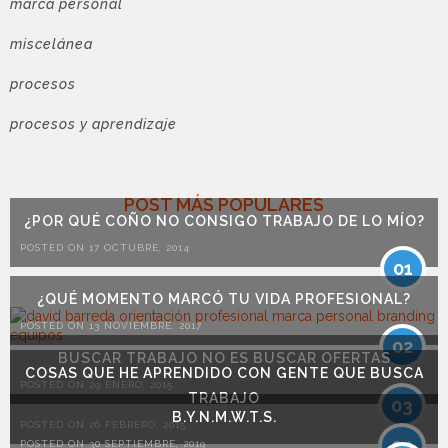
marca personal
miscelánea
procesos
procesos y aprendizaje
POST MÁS POPULARES
¿POR QUÉ COÑO NO CONSIGO TRABAJO DE LO MÍO?
POSTED ON 17 OCTUBRE, 2014
01
¿QUÉ MOMENTO MARCÓ TU VIDA PROFESIONAL?
POSTED ON 13 NOVIEMBRE, 2017
02
BUSCAR TRABAJO NO ES BUSCAR OFERTAS
COSAS QUE HE APRENDIDO CON GENTE QUE BUSCA
POSTED ON 29 ENERO, 2015
TRABAJO
03
B.Y.N.M.W.T.S.
POSTED ON 26 FEBRERO, 2015
04
POSTED ON 30 SEPTIEMBRE, 2019