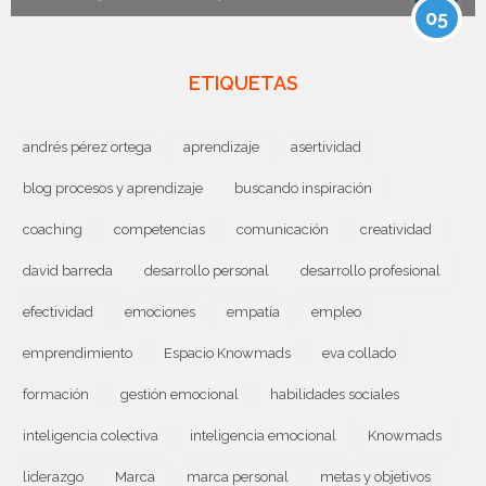
05
ETIQUETAS
andrés pérez ortega
aprendizaje
asertividad
blog procesos y aprendizaje
buscando inspiración
coaching
competencias
comunicación
creatividad
david barreda
desarrollo personal
desarrollo profesional
efectividad
emociones
empatía
empleo
emprendimiento
Espacio Knowmads
eva collado
formación
gestión emocional
habilidades sociales
inteligencia colectiva
inteligencia emocional
Knowmads
liderazgo
Marca
marca personal
metas y objetivos