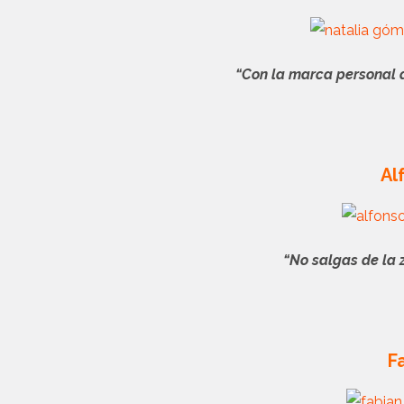
“Con la marca personal 
Al
“No salgas de la 
F