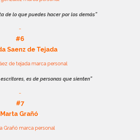
rata de lo que puedes hacer por los demás”
_
#6
da Saenz de Tejada
.
.
e escritores, es de personas que sienten”
_
#7
Marta Grañó
.
.