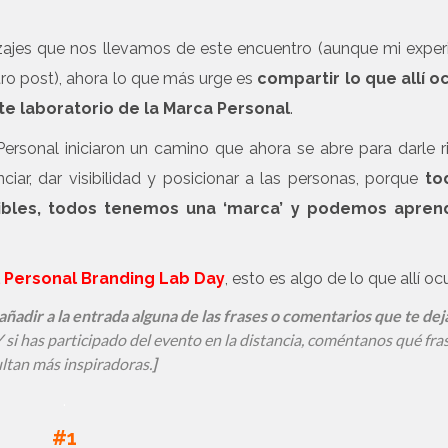
zajes que nos llevamos de este encuentro (aunque mi exper
tro post), ahora lo que más urge es
compartir lo que allí o
este laboratorio de la Marca Personal
.
rsonal iniciaron un camino que ahora se abre para darle r
ar, dar visibilidad y posicionar a las personas, porque
to
tibles, todos tenemos una ‘marca’ y podemos apren
 Personal Branding Lab Day
, esto es algo de lo que allí ocu
es añadir a la entrada alguna de las frases o comentarios que te de
 si has participado del evento en la distancia, coméntanos qué fra
ltan más inspiradoras.
]
.
#1