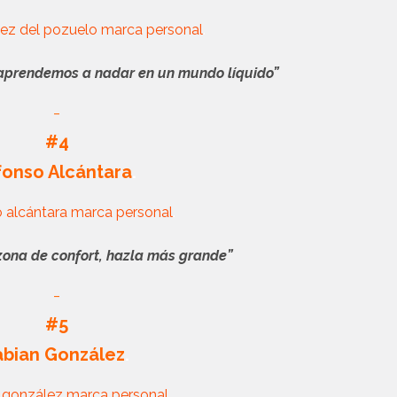
.
aprendemos a nadar en un mundo líquido”
_
#4
fonso Alcántara
.
.
zona de confort, hazla más grande”
_
#5
abian González
.
.