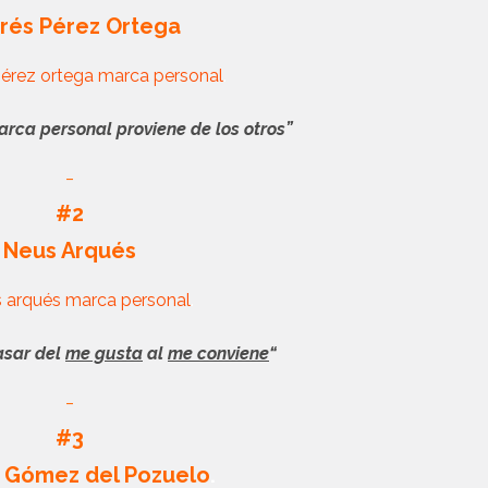
rés Pérez Ortega
.
arca personal proviene de los otros”
_
#2
Neus Arqués
.
asar del
me gusta
al
me conviene
“
_
#3
a Gómez del Pozuelo
.