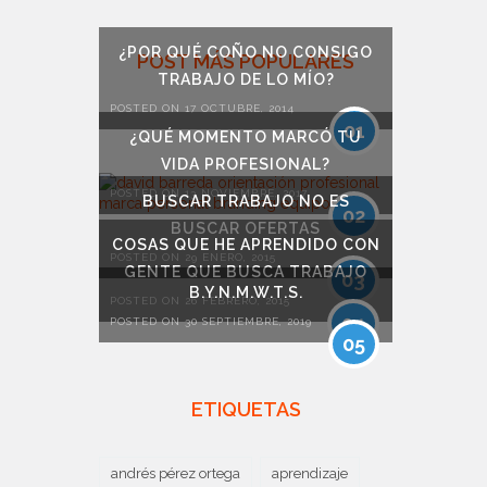
¿POR QUÉ COÑO NO CONSIGO
POST MÁS POPULARES
TRABAJO DE LO MÍO?
POSTED ON 17 OCTUBRE, 2014
01
¿QUÉ MOMENTO MARCÓ TU
VIDA PROFESIONAL?
POSTED ON 13 NOVIEMBRE, 2017
BUSCAR TRABAJO NO ES
02
BUSCAR OFERTAS
COSAS QUE HE APRENDIDO CON
POSTED ON 29 ENERO, 2015
GENTE QUE BUSCA TRABAJO
03
B.Y.N.M.W.T.S.
POSTED ON 26 FEBRERO, 2015
04
POSTED ON 30 SEPTIEMBRE, 2019
05
ETIQUETAS
andrés pérez ortega
aprendizaje