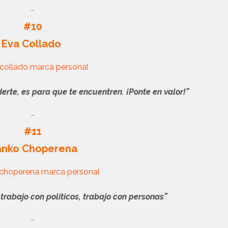
_
#10
Eva Collado
.
.
rte, es para que te encuentren. ¡Ponte en valor!”
_
#11
anko Choperena
.
.
 trabajo con políticos, trabajo con personas”
_