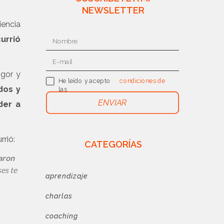
NEWSLETTER
iencia
currió
igor y
He leído y acepto
condiciones de
dos y
las
uso
ENVIAR
der a
rrió:
CATEGORÍAS
jaron
ses te
aprendizaje
charlas
coaching