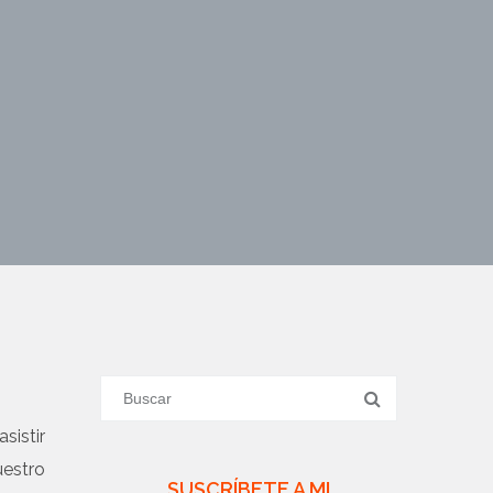
sistir
uestro
SUSCRÍBETE A MI