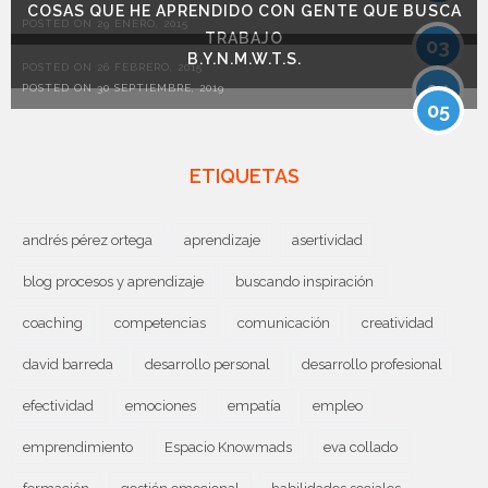
COSAS QUE HE APRENDIDO CON GENTE QUE BUSCA
POSTED ON 29 ENERO, 2015
TRABAJO
03
B.Y.N.M.W.T.S.
POSTED ON 26 FEBRERO, 2015
04
POSTED ON 30 SEPTIEMBRE, 2019
05
ETIQUETAS
andrés pérez ortega
aprendizaje
asertividad
blog procesos y aprendizaje
buscando inspiración
coaching
competencias
comunicación
creatividad
david barreda
desarrollo personal
desarrollo profesional
efectividad
emociones
empatía
empleo
emprendimiento
Espacio Knowmads
eva collado