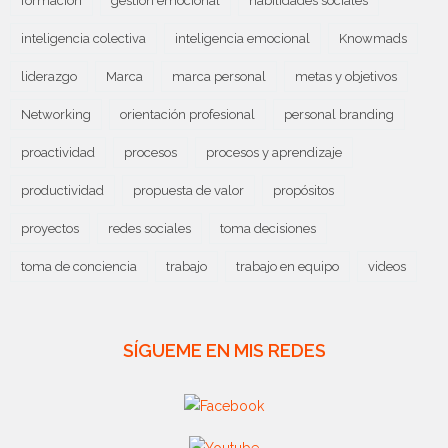
formación
gestión emocional
habilidades sociales
inteligencia colectiva
inteligencia emocional
Knowmads
liderazgo
Marca
marca personal
metas y objetivos
Networking
orientación profesional
personal branding
proactividad
procesos
procesos y aprendizaje
productividad
propuesta de valor
propósitos
proyectos
redes sociales
toma decisiones
toma de conciencia
trabajo
trabajo en equipo
videos
SÍGUEME EN MIS REDES