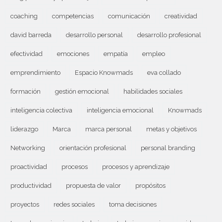
coaching
competencias
comunicación
creatividad
david barreda
desarrollo personal
desarrollo profesional
efectividad
emociones
empatía
empleo
emprendimiento
Espacio Knowmads
eva collado
formación
gestión emocional
habilidades sociales
inteligencia colectiva
inteligencia emocional
Knowmads
liderazgo
Marca
marca personal
metas y objetivos
Networking
orientación profesional
personal branding
proactividad
procesos
procesos y aprendizaje
productividad
propuesta de valor
propósitos
proyectos
redes sociales
toma decisiones