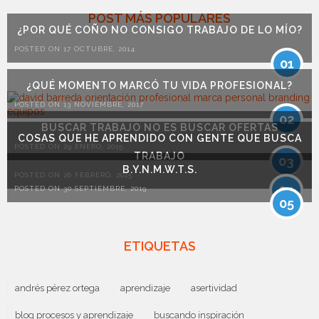
POST MÁS POPULARES
¿POR QUÉ COÑO NO CONSIGO TRABAJO DE LO MÍO?
POSTED ON 17 OCTUBRE, 2014
01
¿QUÉ MOMENTO MARCÓ TU VIDA PROFESIONAL?
POSTED ON 13 NOVIEMBRE, 2017
02
BUSCAR TRABAJO NO ES BUSCAR OFERTAS
COSAS QUE HE APRENDIDO CON GENTE QUE BUSCA
POSTED ON 29 ENERO, 2015
TRABAJO
03
B.Y.N.M.W.T.S.
POSTED ON 26 FEBRERO, 2015
04
POSTED ON 30 SEPTIEMBRE, 2019
05
ETIQUETAS
andrés pérez ortega
aprendizaje
asertividad
blog procesos y aprendizaje
buscando inspiración