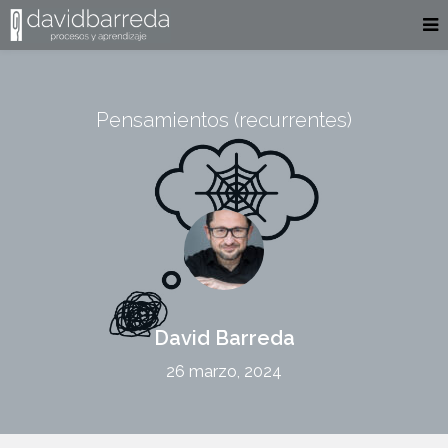
Pensamientos (recurrentes)
David Barreda
26 marzo, 2024