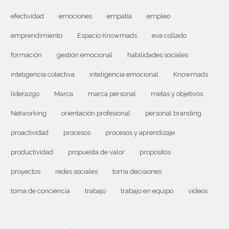
efectividad
emociones
empatía
empleo
emprendimiento
Espacio Knowmads
eva collado
formación
gestión emocional
habilidades sociales
inteligencia colectiva
inteligencia emocional
Knowmads
liderazgo
Marca
marca personal
metas y objetivos
Networking
orientación profesional
personal branding
proactividad
procesos
procesos y aprendizaje
productividad
propuesta de valor
propósitos
proyectos
redes sociales
toma decisiones
toma de conciencia
trabajo
trabajo en equipo
videos