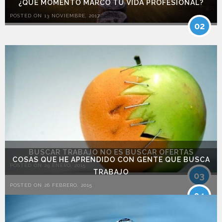
¿QUÉ MOMENTO MARCÓ TU VIDA PROFESIONAL?
POSTED ON 13 NOVIEMBRE, 2017
02
BUSCAR TRABAJO NO ES BUSCAR OFERTAS
COSAS QUE HE APRENDIDO CON GENTE QUE BUSCA
POSTED ON 29 ENERO, 2015
TRABAJO
03
POSTED ON 26 FEBRERO, 2015
04