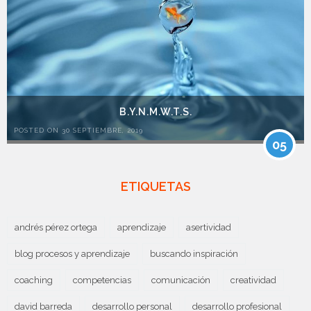
B.Y.N.M.W.T.S.
POSTED ON 30 SEPTIEMBRE, 2019
05
ETIQUETAS
andrés pérez ortega
aprendizaje
asertividad
blog procesos y aprendizaje
buscando inspiración
coaching
competencias
comunicación
creatividad
david barreda
desarrollo personal
desarrollo profesional