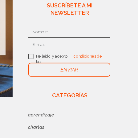
SUSCRÍBETE A MI
NEWSLETTER
He leído y acepto
condiciones de
las
uso
ENVIAR
CATEGORÍAS
aprendizaje
charlas