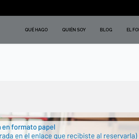
QUÉ HAGO
QUIÉN SOY
BLOG
EL F