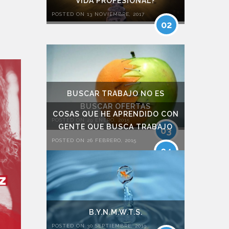
VIDA PROFESIONAL?
POSTED ON 13 NOVIEMBRE, 2017
02
BUSCAR TRABAJO NO ES
BUSCAR OFERTAS
COSAS QUE HE APRENDIDO CON
POSTED ON 29 ENERO, 2015
GENTE QUE BUSCA TRABAJO
03
POSTED ON 26 FEBRERO, 2015
04
B.Y.N.M.W.T.S.
POSTED ON 30 SEPTIEMBRE, 2019