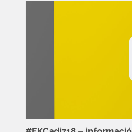
#EKCadiz18 – informació