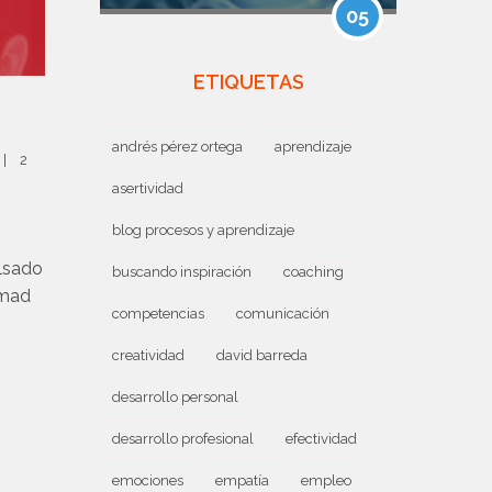
05
ETIQUETAS
andrés pérez ortega
aprendizaje
|
2 
asertividad
blog procesos y aprendizaje
lsado
buscando inspiración
coaching
wmad
competencias
comunicación
creatividad
david barreda
desarrollo personal
desarrollo profesional
efectividad
emociones
empatía
empleo