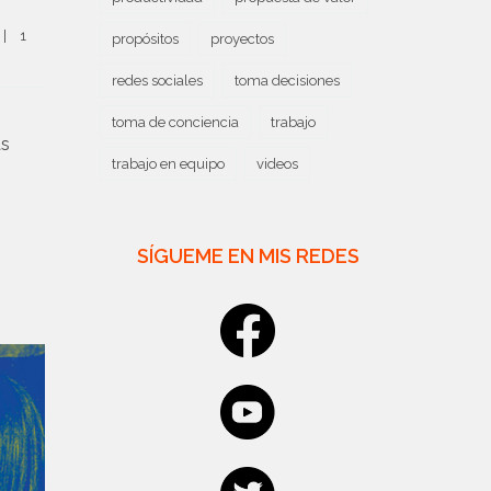
|
1 
propósitos
proyectos
redes sociales
toma decisiones
toma de conciencia
trabajo
as
trabajo en equipo
videos
SÍGUEME EN MIS REDES