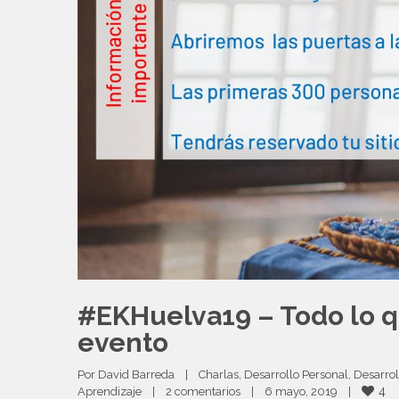
#EKHuelva19 – Todo lo qu
evento
Por 
David Barreda
|
Charlas
, 
Desarrollo Personal
, 
Desarrol
4
Aprendizaje
|
2 comentarios
|
6 mayo, 2019    
|