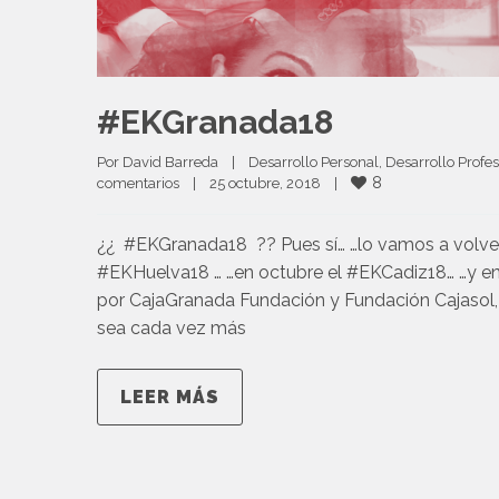
#EKGranada18
Por 
David Barreda
|
Desarrollo Personal
, 
Desarrollo Profes
8
comentarios
|
25 octubre, 2018    
|
¿¿ #EKGranada18 ?? Pues sí… …lo vamos a volver
#EKHuelva18 … …en octubre el #EKCadiz18… …y e
por CajaGranada Fundación y Fundación Cajasol
sea cada vez más
LEER MÁS