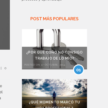
POST MÁS POPULARES
¿POR QUÉ COÑO NO CONSIGO
TRABAJO DE LO MÍO?
POSTED ON 17 OCTUBRE, 2014
|
0 
01
te
el
a
¿QUÉ MOMENTO MARCÓ TU