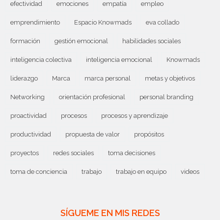
efectividad
emociones
empatía
empleo
emprendimiento
Espacio Knowmads
eva collado
formación
gestión emocional
habilidades sociales
inteligencia colectiva
inteligencia emocional
Knowmads
liderazgo
Marca
marca personal
metas y objetivos
Networking
orientación profesional
personal branding
proactividad
procesos
procesos y aprendizaje
productividad
propuesta de valor
propósitos
proyectos
redes sociales
toma decisiones
toma de conciencia
trabajo
trabajo en equipo
videos
SÍGUEME EN MIS REDES