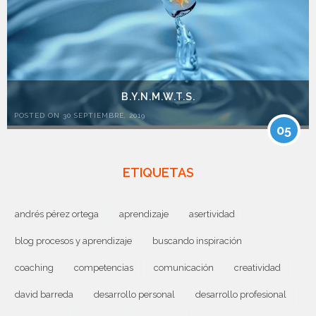
B.Y.N.M.W.T.S.
POSTED ON 30 SEPTIEMBRE, 2019
05
ETIQUETAS
andrés pérez ortega
aprendizaje
asertividad
blog procesos y aprendizaje
buscando inspiración
coaching
competencias
comunicación
creatividad
david barreda
desarrollo personal
desarrollo profesional