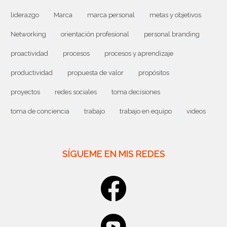
liderazgo
Marca
marca personal
metas y objetivos
Networking
orientación profesional
personal branding
proactividad
procesos
procesos y aprendizaje
productividad
propuesta de valor
propósitos
proyectos
redes sociales
toma decisiones
toma de conciencia
trabajo
trabajo en equipo
videos
SÍGUEME EN MIS REDES