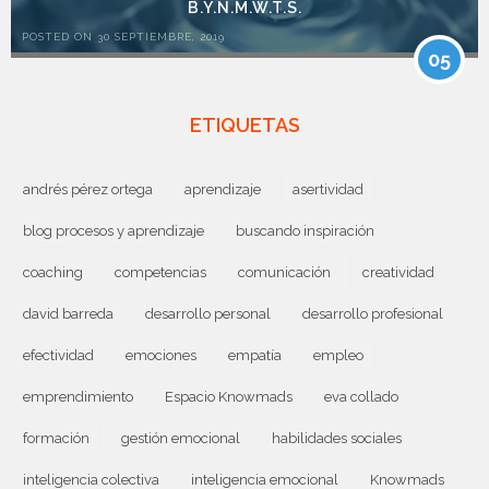
B.Y.N.M.W.T.S.
POSTED ON 30 SEPTIEMBRE, 2019
05
ETIQUETAS
andrés pérez ortega
aprendizaje
asertividad
blog procesos y aprendizaje
buscando inspiración
coaching
competencias
comunicación
creatividad
david barreda
desarrollo personal
desarrollo profesional
efectividad
emociones
empatía
empleo
emprendimiento
Espacio Knowmads
eva collado
formación
gestión emocional
habilidades sociales
inteligencia colectiva
inteligencia emocional
Knowmads