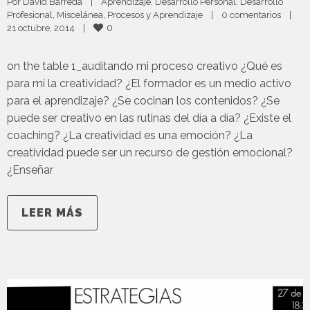
Por 
David Barreda
|
Aprendizaje
, 
Desarrollo Personal
, 
Desarrollo 
Profesional
, 
Miscelánea
, 
Procesos y Aprendizaje
|
0 comentarios
|
0
21 octubre, 2014    
|
on the table 1_auditando mi proceso creativo ¿Qué es
para mí la creatividad? ¿El formador es un medio activo
para el aprendizaje? ¿Se cocinan los contenidos? ¿Se
puede ser creativo en las rutinas del día a día? ¿Existe el
coaching? ¿La creatividad es una emoción? ¿La
creatividad puede ser un recurso de gestión emocional?
¿Enseñar
LEER MÁS