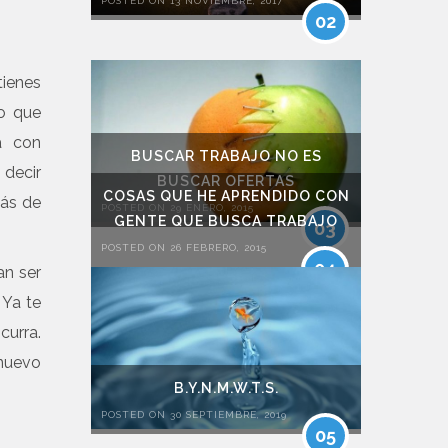
POSTED ON 13 NOVIEMBRE, 2017
02
tienes
lo que
a con
BUSCAR TRABAJO NO ES
 decir
BUSCAR OFERTAS
COSAS QUE HE APRENDIDO CON
más de
POSTED ON 29 ENERO, 2015
GENTE QUE BUSCA TRABAJO
03
POSTED ON 26 FEBRERO, 2015
04
an ser
 Ya te
curra.
 nuevo
B.Y.N.M.W.T.S.
POSTED ON 30 SEPTIEMBRE, 2019
05