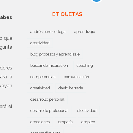
ETIQUETAS
sabes
andrés pérez ortega
aprendizaje
to que
asertividad
egunta
blog procesos y aprendizaje
buscando inspiración
coaching
adores
ara a
competencias
comunicación
 vayan
creatividad
david barreda
desarrollo personal
ará el
desarrollo profesional
efectividad
emociones
empatía
empleo