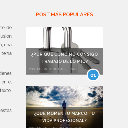
POST MÁS POPULARES
rte de
cusión
ó, una
 tenía
¿POR QUÉ COÑO NO CONSIGO
TRABAJO DE LO MÍO?
POSTED ON 17 OCTUBRE, 2014
tienes
01
 en el
texto,
 estas
¿QUÉ MOMENTO MARCÓ TU
VIDA PROFESIONAL?