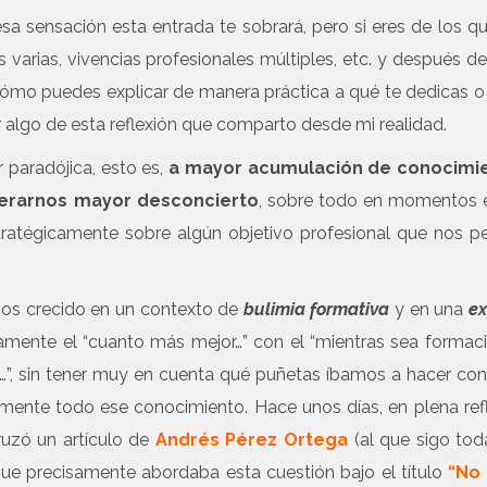
sa sensación esta entrada te sobrará, pero si eres de los q
s varias, vivencias profesionales múltiples, etc. y después d
 cómo puedes explicar de manera práctica a qué te dedicas o
algo de esta reflexión que comparto desde mi realidad.
 paradójica, esto es,
a mayor acumulación de conocimi
nerarnos mayor desconcierto
, sobre todo en momentos 
ratégicamente sobre algún objetivo profesional que nos p
mos crecido en un contexto de
bulimia formativa
y en una
ex
mente el “cuanto más mejor…” con el “mientras sea formac
”, sin tener muy en cuenta qué puñetas íbamos a hacer co
mente todo ese conocimiento. Hace unos días, en plena ref
ruzó un artículo de
Andrés Pérez Ortega
(al que sigo tod
que precisamente abordaba esta cuestión bajo el título
“No 