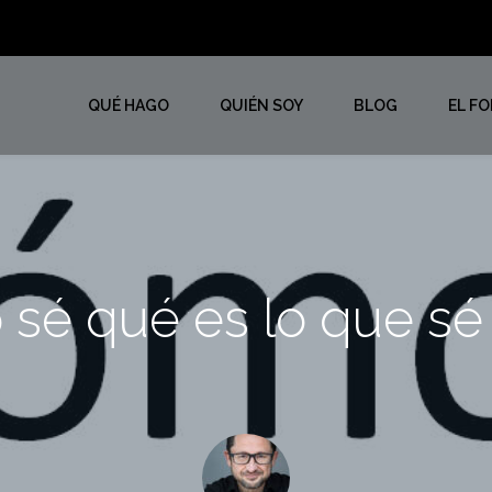
QUÉ HAGO
QUIÉN SOY
BLOG
EL F
sé qué es lo que sé