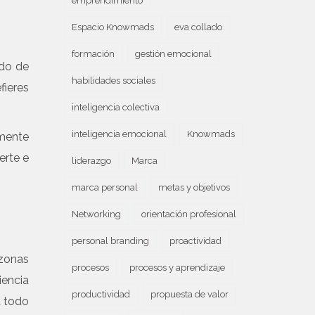
emprendimiento
Espacio Knowmads
eva collado
formación
gestión emocional
ndo de
habilidades sociales
fieres
inteligencia colectiva
inteligencia emocional
Knowmads
lmente
erte e
liderazgo
Marca
marca personal
metas y objetivos
Networking
orientación profesional
personal branding
proactividad
zonas
procesos
procesos y aprendizaje
iencia
productividad
propuesta de valor
a todo