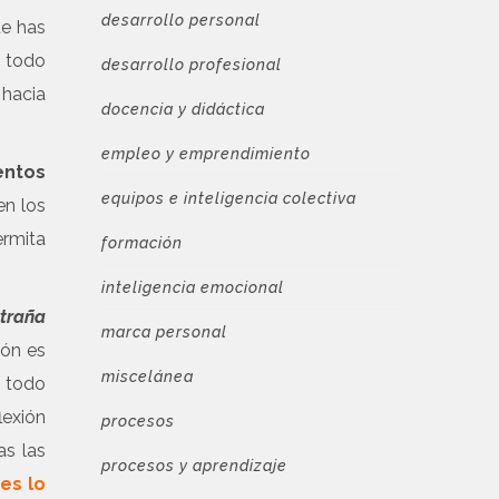
desarrollo personal
ue has
e todo
desarrollo profesional
 hacia
docencia y didáctica
empleo y emprendimiento
entos
equipos e inteligencia colectiva
en los
ermita
formación
inteligencia emocional
traña
marca personal
ión es
miscelánea
n todo
lexión
procesos
as las
procesos y aprendizaje
es lo