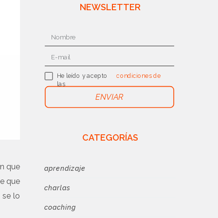
NEWSLETTER
He leído y acepto
condiciones de
las
uso
ENVIAR
CATEGORÍAS
n que
aprendizaje
ce que
charlas
 se lo
coaching