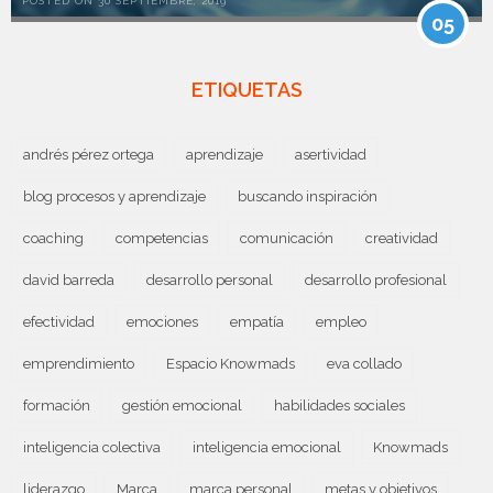
POSTED ON 30 SEPTIEMBRE, 2019
05
ETIQUETAS
andrés pérez ortega
aprendizaje
asertividad
blog procesos y aprendizaje
buscando inspiración
coaching
competencias
comunicación
creatividad
david barreda
desarrollo personal
desarrollo profesional
efectividad
emociones
empatía
empleo
emprendimiento
Espacio Knowmads
eva collado
formación
gestión emocional
habilidades sociales
inteligencia colectiva
inteligencia emocional
Knowmads
liderazgo
Marca
marca personal
metas y objetivos