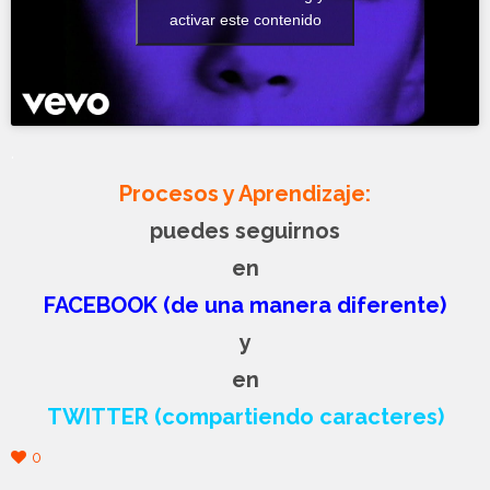
activar este contenido
.
Procesos y Aprendizaje:
puedes seguirnos
en
FACEBOOK (de una manera diferente)
y
en
TWITTER (compartiendo caracteres)
0