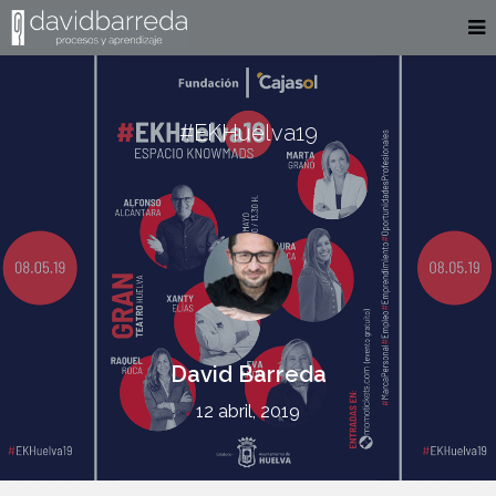
#EKHuelva19
David Barreda
12 abril, 2019