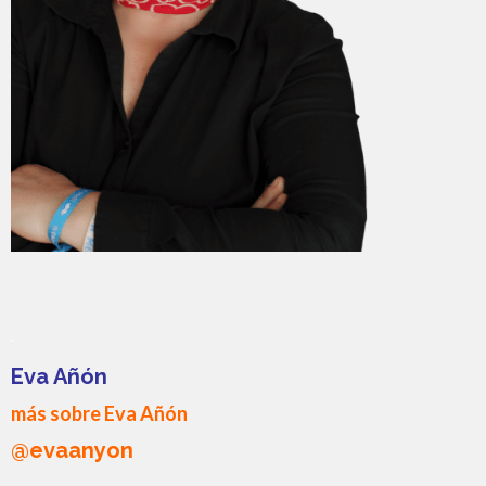
.
Eva Añón
más sobre Eva Añón
@evaanyon