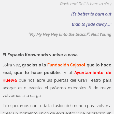
Rock and Roll
is here to stay
It’s better to burn out
than to fade away
……”
”My My Hey Hey (into the black)”, Neil Young
.
El Espacio Knowmads vuelve a casa.
…otra vez,
gracias a la
Fundación Cajasol
que lo hace
real, que lo hace posible
… y al
Ayuntamiento de
Huelva
que nos abre las puertas del Gran Teatro para
acoger este evento, el próximo miércoles 8 de mayo
volvemos a la carga.
Te esperamos con toda la ilusión del mundo para volver a
crear un momento único de encuentro y de inspiración en