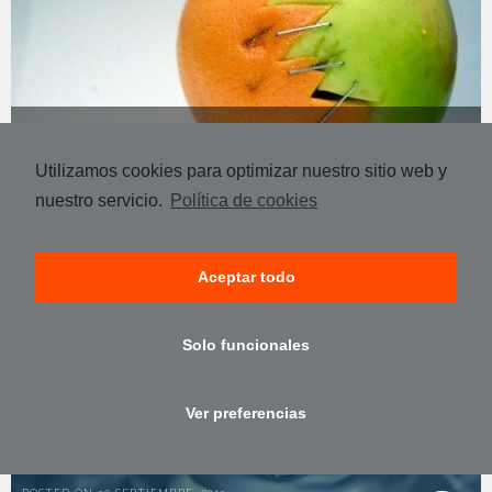
BUSCAR TRABAJO NO ES BUSCAR OFERTAS
COSAS QUE HE APRENDIDO CON GENTE QUE BUSCA
POSTED ON 29 ENERO, 2015
Utilizamos cookies para optimizar nuestro sitio web y
TRABAJO
03
nuestro servicio.
Política de cookies
POSTED ON 26 FEBRERO, 2015
04
Aceptar todo
Solo funcionales
Ver preferencias
B.Y.N.M.W.T.S.