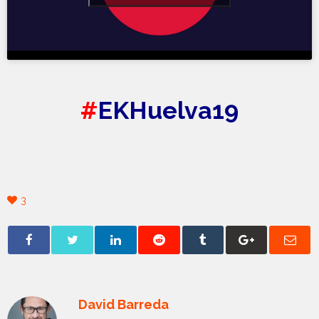
.
#
EKHuelva19
3
David Barreda