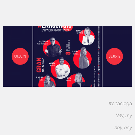
#citaciega
“My, my
hey, hey