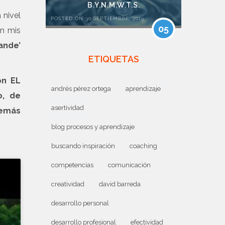
B.Y.N.M.W.T.S.
 nivel
POSTED ON 30 SEPTIEMBRE, 2019
05
en mis
ande’
ETIQUETAS
on EL
andrés pérez ortega
aprendizaje
o, de
asertividad
demás
blog procesos y aprendizaje
buscando inspiración
coaching
competencias
comunicación
creatividad
david barreda
desarrollo personal
desarrollo profesional
efectividad