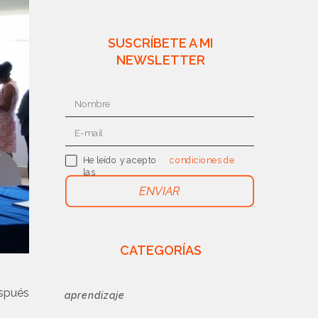
SUSCRÍBETE A MI
NEWSLETTER
He leído y acepto
condiciones de
las
uso
ENVIAR
CATEGORÍAS
espués
aprendizaje