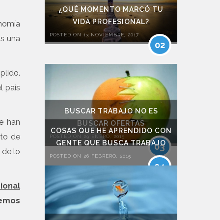
¿QUÉ MOMENTO MARCÓ TU
VIDA PROFESIONAL?
onomía
POSTED ON 13 NOVIEMBRE, 2017
os una
02
lido.
l país
BUSCAR TRABAJO NO ES
e han
BUSCAR OFERTAS
COSAS QUE HE APRENDIDO CON
sto de
POSTED ON 29 ENERO, 2015
GENTE QUE BUSCA TRABAJO
03
 de lo
POSTED ON 26 FEBRERO, 2015
04
ional
temos