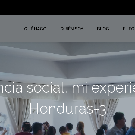
QUÉ HAGO
QUIÉN SOY
BLOG
EL F
ncia social, mi exper
Honduras-3