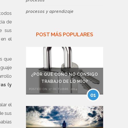
procesos
procesos y aprendizaje
 todos
cia de
e sus
POST MÁS POPULARES
 en el
as que
nguaje
¿POR QUÉ COÑO NO CONSIGO
rrollo
TRABAJO DE LO MÍO?
as (y
POSTED ON 17 OCTUBRE, 2014
01
lar el
de sus
habías