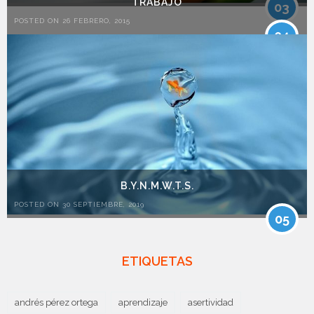
TRABAJO
03
POSTED ON 26 FEBRERO, 2015
04
B.Y.N.M.W.T.S.
POSTED ON 30 SEPTIEMBRE, 2019
05
ETIQUETAS
andrés pérez ortega
aprendizaje
asertividad