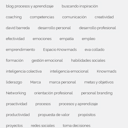
blog procesos y aprendizaje
buscando inspiración
coaching
competencias
comunicación
creatividad
david barreda
desarrollo personal
desarrollo profesional
efectividad
emociones
empatía
empleo
emprendimiento
Espacio Knowmads
eva collado
formación
gestión emocional
habilidades sociales
inteligencia colectiva
inteligencia emocional
Knowmads
liderazgo
Marca
marca personal
metas y objetivos
Networking
orientación profesional
personal branding
proactividad
procesos
procesos y aprendizaje
productividad
propuesta de valor
propósitos
proyectos
redes sociales
toma decisiones