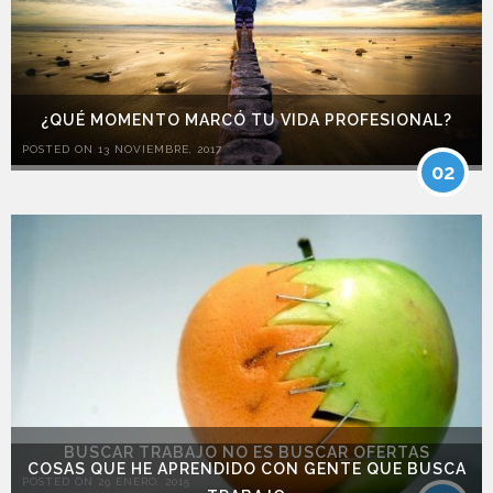
¿QUÉ MOMENTO MARCÓ TU VIDA PROFESIONAL?
POSTED ON 13 NOVIEMBRE, 2017
02
BUSCAR TRABAJO NO ES BUSCAR OFERTAS
COSAS QUE HE APRENDIDO CON GENTE QUE BUSCA
POSTED ON 29 ENERO, 2015