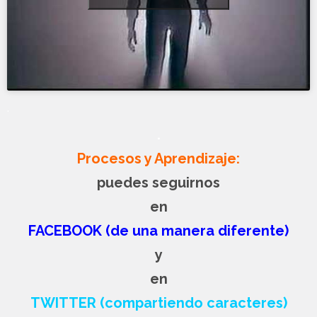
.
.
Procesos y Aprendizaje:
puedes seguirnos
en
FACEBOOK (de una manera diferente)
y
en
TWITTER (compartiendo caracteres)