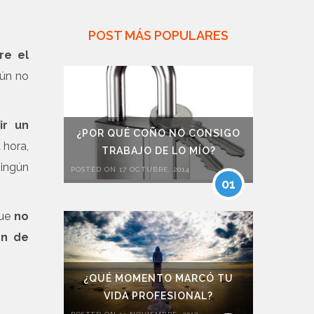
POST MÁS POPULARES
re el
aún no
ir un
¿POR QUÉ COÑO NO CONSIGO
 hora,
TRABAJO DE LO MÍO?
ningún
POSTED ON 17 OCTUBRE, 2014
01
que
no
ón de
¿QUÉ MOMENTO MARCÓ TU
VIDA PROFESIONAL?