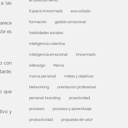
emprendimiento
a las
Espacio Knowmads
eva collado
formación
gestión emocional
parece
ste es
habilidades sociales
inteligencia colectiva
inteligencia emocional
Knowmads
do con
liderazgo
Marca
tarde,
marca personal
metas y objetivos
Networking
orientación profesional
lo que
personal branding
proactividad
procesos
procesos y aprendizaje
tivo y
productividad
propuesta de valor