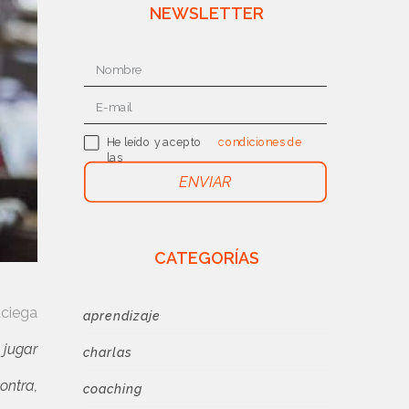
NEWSLETTER
He leído y acepto
condiciones de
las
uso
ENVIAR
CATEGORÍAS
aciega
aprendizaje
l jugar
charlas
ontra,
coaching