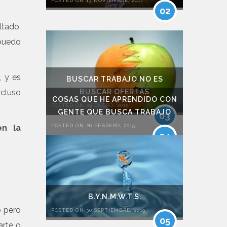
POSTED ON 13 NOVIEMBRE, 2017
02
ltado.
puedo
, y es
BUSCAR TRABAJO NO ES
BUSCAR OFERTAS
ncluso
COSAS QUE HE APRENDIDO CON
POSTED ON 29 ENERO, 2015
GENTE QUE BUSCA TRABAJO
03
POSTED ON 26 FEBRERO, 2015
en la
04
B.Y.N.M.W.T.S.
o pero
POSTED ON 30 SEPTIEMBRE, 2019
05
arte o