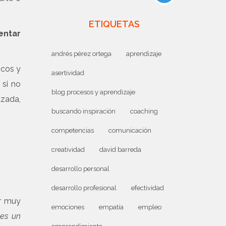
ETIQUETAS
entar
andrés pérez ortega
aprendizaje
icos y
asertividad
, si no
blog procesos y aprendizaje
azada,
buscando inspiración
coaching
competencias
comunicación
creatividad
david barreda
desarrollo personal
desarrollo profesional
efectividad
er muy
emociones
empatía
empleo
 es un