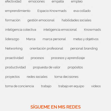
efectividad
emociones
empatía
empleo
emprendimiento
Espacio Knowmads
eva collado
formación
gestión emocional
habilidades sociales
inteligencia colectiva
inteligencia emocional
Knowmads
liderazgo
Marca
marca personal
metas y objetivos
Networking
orientación profesional
personal branding
proactividad
procesos
procesos y aprendizaje
productividad
propuesta de valor
propósitos
proyectos
redes sociales
toma decisiones
toma de conciencia
trabajo
trabajo en equipo
videos
SÍGUEME EN MIS REDES