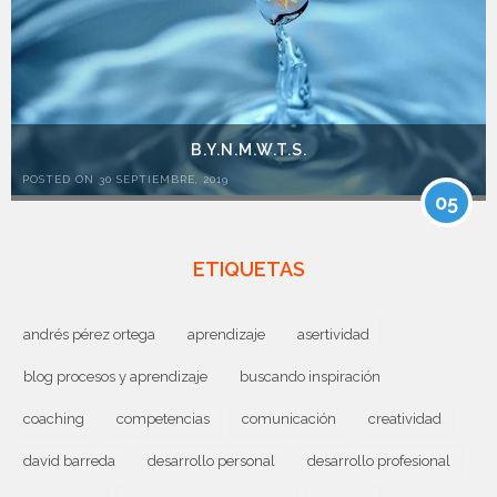
B.Y.N.M.W.T.S.
POSTED ON 30 SEPTIEMBRE, 2019
05
ETIQUETAS
andrés pérez ortega
aprendizaje
asertividad
blog procesos y aprendizaje
buscando inspiración
coaching
competencias
comunicación
creatividad
david barreda
desarrollo personal
desarrollo profesional