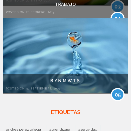
POSTED ON 29 ENERO, 2015
TRABAJO
03
POSTED ON 26 FEBRERO, 2015
04
B.Y.N.M.W.T.S.
POSTED ON 30 SEPTIEMBRE, 2019
05
ETIQUETAS
andrés pérez ortega
aprendizaje
asertividad