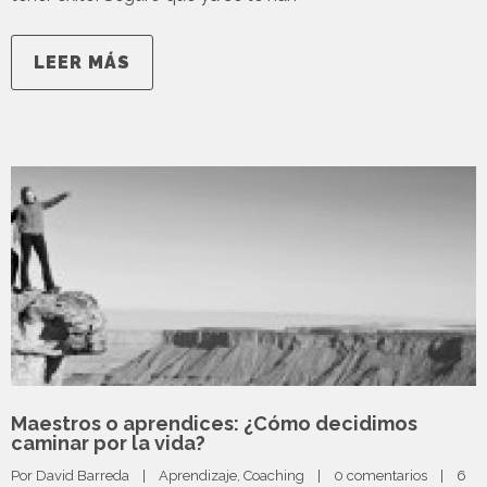
LEER MÁS
Maestros o aprendices: ¿Cómo decidimos
caminar por la vida?
Por 
David Barreda
|
Aprendizaje
, 
Coaching
|
0 comentarios
|
6 