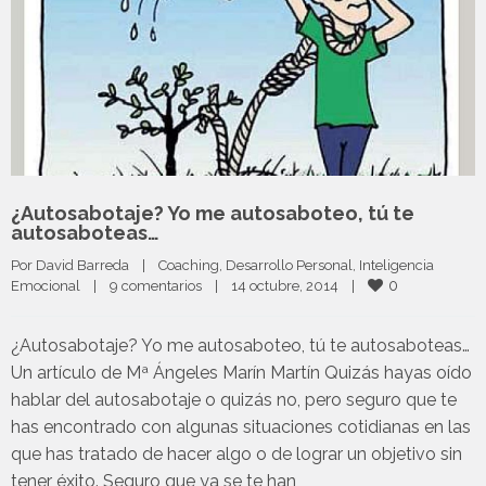
¿Autosabotaje? Yo me autosaboteo, tú te
autosaboteas…
Por 
David Barreda
|
Coaching
, 
Desarrollo Personal
, 
Inteligencia 
0
Emocional
|
9 comentarios
|
14 octubre, 2014    
|
¿Autosabotaje? Yo me autosaboteo, tú te autosaboteas…
Un artículo de Mª Ángeles Marín Martín Quizás hayas oído
hablar del autosabotaje o quizás no, pero seguro que te
has encontrado con algunas situaciones cotidianas en las
que has tratado de hacer algo o de lograr un objetivo sin
tener éxito. Seguro que ya se te han