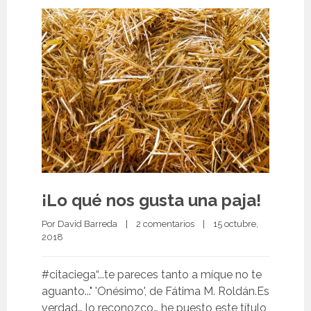
¡Lo qué nos gusta una paja!
Por 
David Barreda
|
2 comentarios
|
15 octubre, 
2018 
#citaciega“...te pareces tanto a míque no te
aguanto..." 'Onésimo', de Fátima M. Roldán.Es
verdad… lo reconozco… he puesto este título