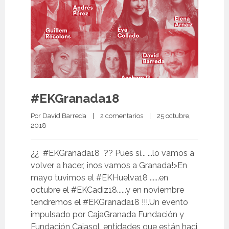
#EKGranada18
Por 
David Barreda
|
2 comentarios
|
25 octubre, 
2018 
¿¿ #EKGranada18 ?? Pues sí... ...lo vamos a
volver a hacer, ¡nos vamos a Granada!>En
mayo tuvimos el #EKHuelva18 ......en
octubre el #EKCadiz18......y en noviembre
tendremos el #EKGranada18 !!!.Un evento
impulsado por CajaGranada Fundación y
Fundación Cajasol, entidades que están haci