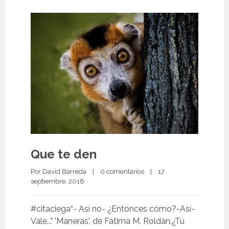
Que te den
Por 
David Barreda
|
0 comentarios
|
17 
septiembre, 2018 
#citaciega“- Así no- ¿Entonces cómo?-Así-
Vale..." 'Maneras', de Fátima M. Roldán.¿Tú