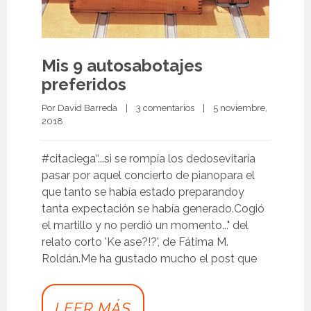
Mis 9 autosabotajes
preferidos
Por 
David Barreda
|
3 comentarios
|
5 noviembre, 
2018 
#citaciega“...si se rompía los dedosevitaría
pasar por aquel concierto de pianopara el
que tanto se había estado preparandoy
tanta expectación se había generado.Cogió
el martillo y no perdió un momento..." del
relato corto 'Ke ase?!?', de Fátima M.
Roldán.Me ha gustado mucho el post que
LEER MÁS