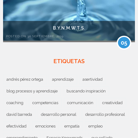
B.Y.N.M.W.T.S.
POSTED ON 30 SEPTIEMBRE, 2019
05
ETIQUETAS
andrés pérez ortega
aprendizaje
asertividad
blog procesos y aprendizaje
buscando inspiración
coaching
competencias
comunicación
creatividad
david barreda
desarrollo personal
desarrollo profesional
efectividad
emociones
empatía
empleo
emprendimiento
Espacio Knowmads
eva collado