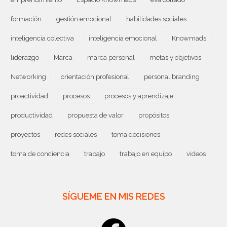
formación
gestión emocional
habilidades sociales
inteligencia colectiva
inteligencia emocional
Knowmads
liderazgo
Marca
marca personal
metas y objetivos
Networking
orientación profesional
personal branding
proactividad
procesos
procesos y aprendizaje
productividad
propuesta de valor
propósitos
proyectos
redes sociales
toma decisiones
toma de conciencia
trabajo
trabajo en equipo
videos
SÍGUEME EN MIS REDES