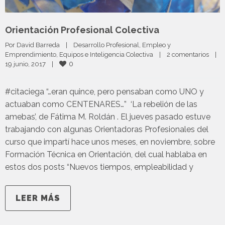
Orientación Profesional Colectiva
Por 
David Barreda
|
Desarrollo Profesional
, 
Empleo y 
Emprendimiento
, 
Equipos e Inteligencia Colectiva
|
2 comentarios
|
0
19 junio, 2017    
|
#citaciega “…eran quince, pero pensaban como UNO y
actuaban como CENTENARES…” ‘La rebelión de las
amebas’, de Fátima M. Roldán . El jueves pasado estuve
trabajando con algunas Orientadoras Profesionales del
curso que impartí hace unos meses, en noviembre, sobre
Formación Técnica en Orientación, del cual hablaba en
estos dos posts “Nuevos tiempos, empleabilidad y
LEER MÁS