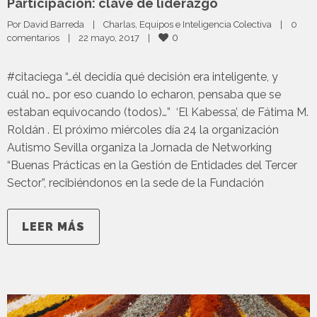
Participación: clave de liderazgo
Por 
David Barreda
|
Charlas
, 
Equipos e Inteligencia Colectiva
|
0 
0
comentarios
|
22 mayo, 2017    
|
#citaciega “…él decidía qué decisión era inteligente, y
cuál no… por eso cuando lo echaron, pensaba que se
estaban equivocando (todos)…” ‘El Kabessa’, de Fátima M.
Roldán . El próximo miércoles día 24 la organización
Autismo Sevilla organiza la Jornada de Networking
“Buenas Prácticas en la Gestión de Entidades del Tercer
Sector”, recibiéndonos en la sede de la Fundación
LEER MÁS