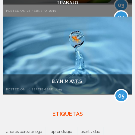
TRABAJO
03
POSTED ON 26 FEBRERO, 2015
04
B.Y.N.M.W.T.S.
POSTED ON 30 SEPTIEMBRE, 2019
05
ETIQUETAS
andrés pérez ortega
aprendizaje
asertividad