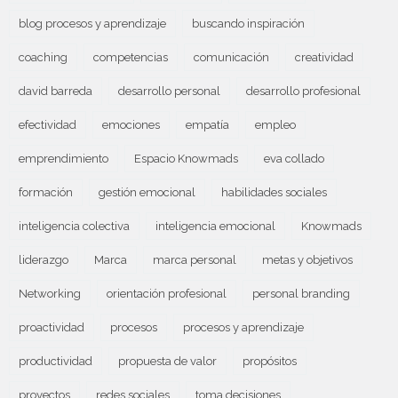
blog procesos y aprendizaje
buscando inspiración
coaching
competencias
comunicación
creatividad
david barreda
desarrollo personal
desarrollo profesional
efectividad
emociones
empatía
empleo
emprendimiento
Espacio Knowmads
eva collado
formación
gestión emocional
habilidades sociales
inteligencia colectiva
inteligencia emocional
Knowmads
liderazgo
Marca
marca personal
metas y objetivos
Networking
orientación profesional
personal branding
proactividad
procesos
procesos y aprendizaje
productividad
propuesta de valor
propósitos
proyectos
redes sociales
toma decisiones