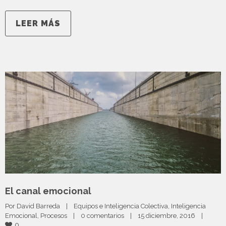
LEER MÁS
El canal emocional
Por 
David Barreda
|
Equipos e Inteligencia Colectiva
, 
Inteligencia 
Emocional
, 
Procesos
|
0 comentarios
|
15 diciembre, 2016    
|
0